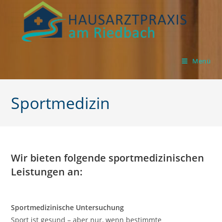
Zum
Inhalt
springen
Menü
Sportmedizin
Wir bieten folgende sportmedizinischen
Leistungen an:
Sportmedizinische Untersuchung
Sport ist gesund – aber nur, wenn bestimmte